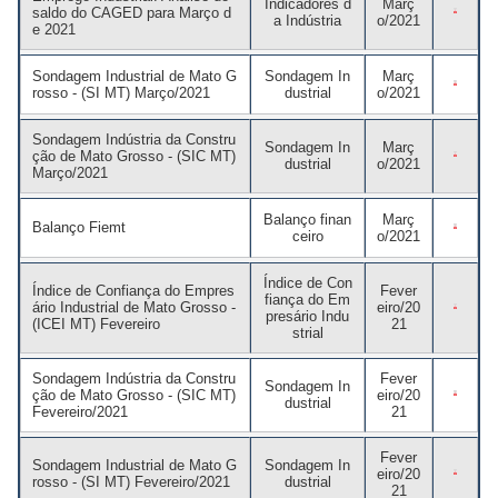
Crédito
Indicadores d
Març
Agenda
saldo do CAGED para Março d
a Indústria
o/2021
e 2021
Trabalhe Conosco
Sondagem Industrial de Mato G
Sondagem In
Març
Portal do Fornecedor
rosso - (SI MT) Março/2021
dustrial
o/2021
Ouvidoria FIEMT
Sondagem Indústria da Constru
Sondagem In
Març
ção de Mato Grosso - (SIC MT)
dustrial
o/2021
Certidões
Março/2021
Privacidade e Proteção
de Dados
Balanço finan
Març
Balanço Fiemt
ceiro
o/2021
Balanços Financeiros
Índice de Con
Downloads
Índice de Confiança do Empres
Fever
fiança do Em
ário Industrial de Mato Grosso -
eiro/20
presário Indu
(ICEI MT) Fevereiro
21
strial
Sondagem Indústria da Constru
Fever
Sondagem In
ção de Mato Grosso - (SIC MT)
eiro/20
dustrial
Fevereiro/2021
21
Fever
Sondagem Industrial de Mato G
Sondagem In
eiro/20
rosso - (SI MT) Fevereiro/2021
dustrial
21