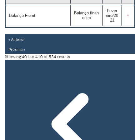
Fever
Balanço finan
Balanço Fiemt
eiro/20
ceiro
21
« Anterior
Próxima »
Showing
401
to
410
of
534
results