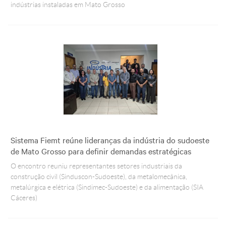
Crédito
indústrias instaladas em Mato Grosso
Agenda
Trabalhe Conosco
Portal do Fornecedor
Ouvidoria FIEMT
Certidões
Privacidade e Proteção
de Dados
Balanços Financeiros
Downloads
Sistema Fiemt reúne lideranças da indústria do sudoeste
de Mato Grosso para definir demandas estratégicas
O encontro reuniu representantes setores industriais da
construção civil (Sinduscon-Sudoeste), da metalomecânica,
metalúrgica e elétrica (Sindimec-Sudoeste) e da alimentação (SIA
Cáceres)