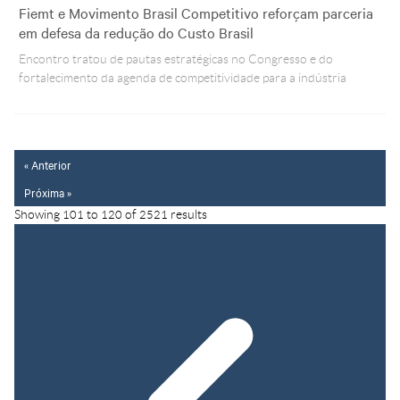
Fiemt e Movimento Brasil Competitivo reforçam parceria
em defesa da redução do Custo Brasil
Encontro tratou de pautas estratégicas no Congresso e do
fortalecimento da agenda de competitividade para a indústria
« Anterior
Próxima »
Showing
101
to
120
of
2521
results