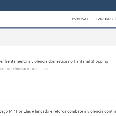
PARA VOCÊ
PARA INDÚST
enfrentamento à violência doméstica no Pantanal Shopping
ões e acolhimento para mulheres.
aço MP Por Elas é lançado e reforça combate à violência contr