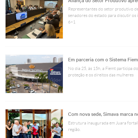
Representantes do setor produtivo de
senadores do estado para discutir os
6×1
Em parceria com o Sistema Fiemt
No dia 25, às 15h, a Fiemt participa 
proteção e os direitos das mulheres
Com nova sede, Simava marca nov
Estrutura inaugurada em Juara fortale
região.