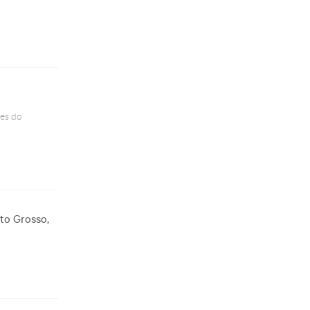
ões do
ato Grosso,