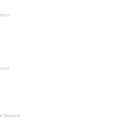
eduzir
a nova
 e Tabaporã