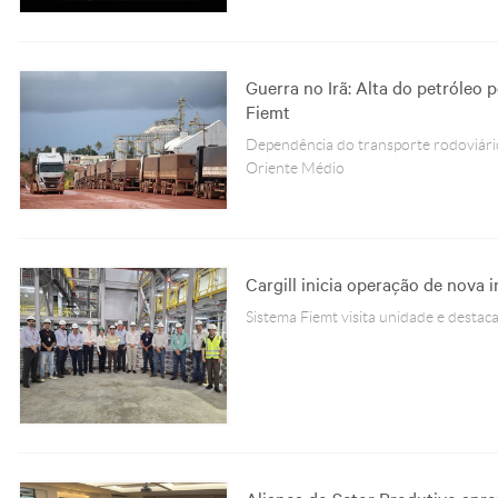
Guerra no Irã: Alta do petróleo 
Fiemt
Dependência do transporte rodoviário
Oriente Médio
Cargill inicia operação de nova 
Sistema Fiemt visita unidade e desta
Aliança do Setor Produtivo apre