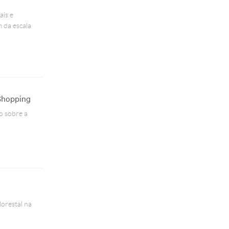
ais e
 da escala
 Shopping
go sobre a
lorestal na