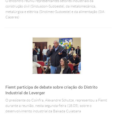
Crédito
O encontro reuniu representantes setores industriais da
Agenda
construção civil (Sinduscon-Sudoeste), da metalomecânica,
metalúrgica e elétrica (Sindimec-Sudoeste) e da alimentação (SIA
Trabalhe Conosco
Cáceres)
Portal do Fornecedor
Ouvidoria FIEMT
Certidões
Privacidade e Proteção
de Dados
Balanços Financeiros
Downloads
Fiemt participa de debate sobre criação do Distrito
Industrial de Leverger
O presidente do Coinfra, Alexandre Schutze, representou a Fiemt
durante a reunião, nesta segunda-feira (18.05), sobre o
desenvolvimento industrial da Baixada Cuiabana