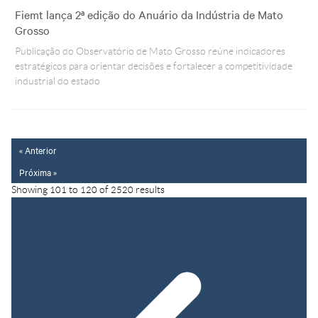
Fiemt lança 2ª edição do Anuário da Indústria de Mato
Grosso
Publicação do Observatório de Mato Grosso reúne indicadores
estratégicos para orientar decisões e fortalecer a competitividade
industrial do estado
« Anterior
Próxima »
Showing
101
to
120
of
2520
results