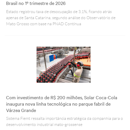
Brasil no 1º trimestre de 2026
Estado registrou taxa de desocupação de 3,1%, ficando atrás
apenas de Santa Catarina, segundo análise do Observatório de
Mato Grosso com base na PNAD Contínua
Com investimento de R$ 200 milhões, Solar Coca-Cola
inaugura nova linha tecnológica no parque fabril de
Várzea Grande
Sistema Fiemt ressalta importância estratégica da companhia para o
desenvolvimento industrial mato-grossense