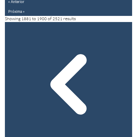
« Anterior
Próxima »
Showing
1881
to
1900
of
2521
results