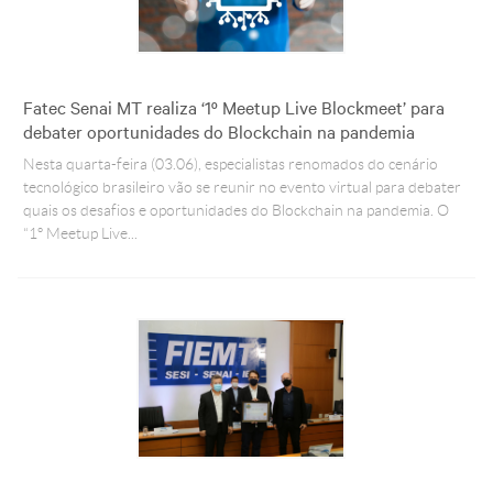
Fatec Senai MT realiza ‘1º Meetup Live Blockmeet’ para
debater oportunidades do Blockchain na pandemia
Nesta quarta-feira (03.06), especialistas renomados do cenário
tecnológico brasileiro vão se reunir no evento virtual para debater
quais os desafios e oportunidades do Blockchain na pandemia. O
“1º Meetup Live...