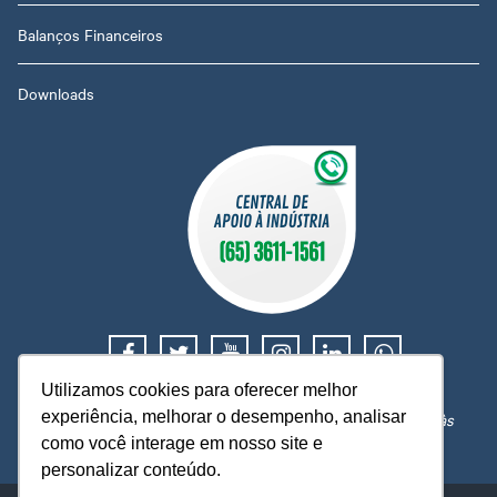
Balanços Financeiros
Downloads
Utilizamos cookies para oferecer melhor
Suporte e orientação trabalhista, tributária e financeira.
experiência, melhorar o desempenho, analisar
Atendimento de segunda a sexta, das 08h às 12h e 14h às
18h, exceto em feriados nacionais ou locais.
como você interage em nosso site e
personalizar conteúdo.