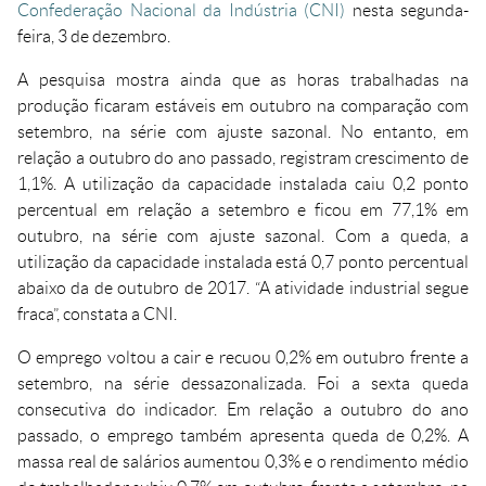
Crédito
Confederação Nacional da Indústria (CNI)
nesta segunda-
Agenda
feira, 3 de dezembro.
Trabalhe Conosco
A pesquisa mostra ainda que as horas trabalhadas na
Portal do Fornecedor
produção ficaram estáveis em outubro na comparação com
Ouvidoria FIEMT
setembro, na série com ajuste sazonal. No entanto, em
relação a outubro do ano passado, registram crescimento de
Certidões
1,1%. A utilização da capacidade instalada caiu 0,2 ponto
Privacidade e Proteção
percentual em relação a setembro e ficou em 77,1% em
de Dados
outubro, na série com ajuste sazonal. Com a queda, a
Balanços Financeiros
utilização da capacidade instalada está 0,7 ponto percentual
Downloads
abaixo da de outubro de 2017. “A atividade industrial segue
fraca”, constata a CNI.
O emprego voltou a cair e recuou 0,2% em outubro frente a
setembro, na série dessazonalizada. Foi a sexta queda
consecutiva do indicador. Em relação a outubro do ano
passado, o emprego também apresenta queda de 0,2%. A
massa real de salários aumentou 0,3% e o rendimento médio