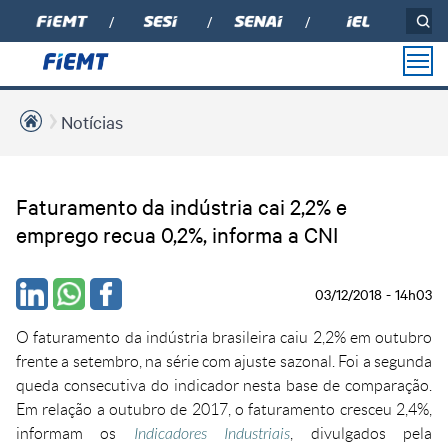
Notícias
PARA
PARA
PARA
MIDIAS
INSTITUCIONAL
CONTATO
VOCÊ
INDÚSTRIA
SINDICATO
Eleições FIEMT 2027-
Podcasts
Podcast Conexão
Soluções em Tecnologia
2030
Associados
Faturamento da indústria cai 2,2% e
Indústria
e Inovação
Revista Indústria de
Sobre nós
Mato Grosso
emprego recua 0,2%, informa a CNI
Educação Tecnológica
Soluções em Educação
Associe-se
Notícias
Diretoria
Educação Profissional
Soluções em Gestão
Revista Indústria de
Relatório de Atividades
Soluções em
03/12/2018 - 14h03
Mato Grosso
Empregos e Estágio
Internacionalização
Compliance
Educação de Jovens e
Observatório de Mato
O faturamento da indústria brasileira caiu 2,2% em outubro
Adultos - EJA
Grosso
Notícias
frente a setembro, na série com ajuste sazonal. Foi a segunda
Multiação
Rota Industrial
queda consecutiva do indicador nesta base de comparação.
Equipe Técnica
Internacionalização
Internacionalização
Em relação a outubro de 2017, o faturamento cresceu 2,4%,
Conselhos temáticos
Núcleo de Acesso ao
informam os
Indicadores Industriais
, divulgados pela