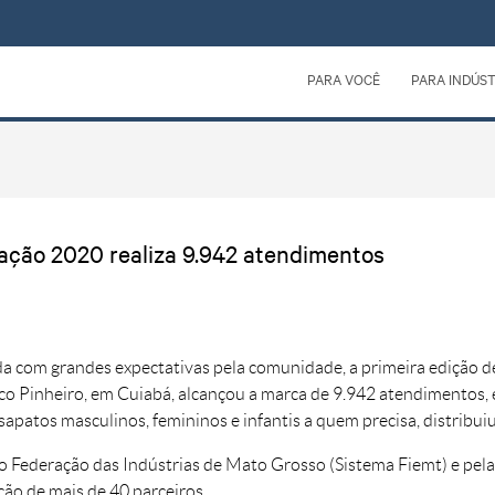
PARA VOCÊ
PARA INDÚST
iação 2020 realiza 9.942 atendimentos
 com grandes expectativas pela comunidade, a primeira edição de
o Pinheiro, em Cuiabá, alcançou a marca de 9.942 atendimentos, e
sapatos masculinos, femininos e infantis a quem precisa, distribui
o Federação das Indústrias de Mato Grosso (Sistema Fiemt) e pel
ção de mais de 40 parceiros.