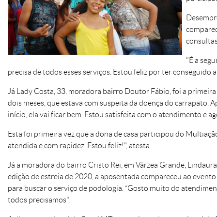
Desempreg
comparece
consultas
"É a segu
precisa de todos esses serviços. Estou feliz por ter conseguido a
Já Lady Costa, 33, moradora bairro Doutor Fábio, foi a primeira d
dois meses, que estava com suspeita da doença do carrapato. Apó
início, ela vai ficar bem. Estou satisfeita com o atendimento e a
Esta foi primeira vez que a dona de casa participou do Multiaç
atendida e com rapidez. Estou feliz!", atesta.
Já a moradora do bairro Cristo Rei, em Várzea Grande, Lindaura 
edição de estreia de 2020, a aposentada compareceu ao evento
para buscar o serviço de podologia. “Gosto muito do atendimen
todos precisamos".