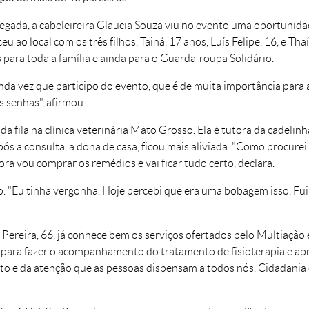
ada, a cabeleireira Glaucia Souza viu no evento uma oportunidade
u ao local com os três filhos, Tainá, 17 anos, Luís Felipe, 16, e Tha
 para toda a família e ainda para o Guarda-roupa Solidário.
nda vez que participo do evento, que é de muita importância par
s senhas", afirmou.
a fila na clínica veterinária Mato Grosso. Ela é tutora da cadelinha
s a consulta, a dona de casa, ficou mais aliviada. "Como procurei
gora vou comprar os remédios e vai ficar tudo certo, declara.
ão. "Eu tinha vergonha. Hoje percebi que era uma bobagem isso. Fu
Pereira, 66, já conhece bem os serviços ofertados pelo Multiação 
 para fazer o acompanhamento do tratamento de fisioterapia e ap
to e da atenção que as pessoas dispensam a todos nós. Cidadania