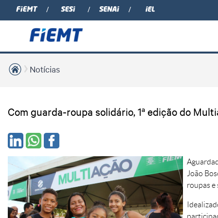
Notícias
Com guarda-roupa solidário, 1ª edição do Mult
Aguardada
João Bosc
roupas e 
Idealizad
participa