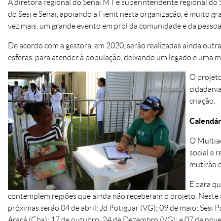
A diretora regional do Senai MT e superintendente regional do 
do Sesi e Senai, apoiando a Fiemt nesta organização, é muito gr
vez mais, um grande evento em prol da comunidade e da pessoa
De acordo com a gestora, em 2020, serão realizadas ainda outras
esferas, para atender à população, deixando um legado e uma m
O projeto
cidadania
criação.
Calendár
O Multiaç
social e 
mutirão d
E para qu
contemplem regiões que ainda não receberam o projeto. Neste 
próximas serão 04 de abril: Jd Potiguar (VG); 09 de maio: Sesi 
Araçá (Cba); 17 de outubro: 24 de Dezembro (VG); e 07 de nov