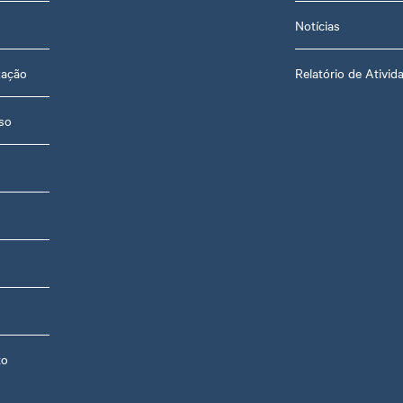
Notícias
zação
Relatório de Ativid
so
to