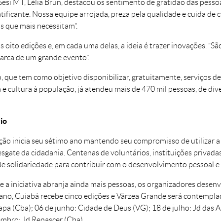
Sesi MT, Lélia Brun, destacou os sentimento de gratidão das pess
atificante. Nossa equipe arrojada, preza pela qualidade e cuida de
s que mais necessitam”.
 oito edições e, em cada uma delas, a ideia é trazer inovações. “S
arca de um grande evento”.
, que tem como objetivo disponibilizar, gratuitamente, serviços d
 e cultura à população, já atendeu mais de 470 mil pessoas, de di
io
ão inicia seu sétimo ano mantendo seu compromisso de utilizar a 
resgate da cidadania. Centenas de voluntários, instituições privad
e solidariedade para contribuir com o desenvolvimento pessoal e 
e a iniciativa abranja ainda mais pessoas, os organizadores des
ano, Cuiabá recebe cinco edições e Várzea Grande será contempla
Papa (Cba); 06 de junho: Cidade de Deus (VG); 18 de julho: Jd das 
embro: Jd Renascer (Cba).