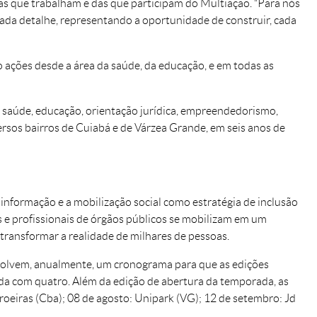
oas que trabalham e das que participam do Multiação. “Para nós
 cada detalhe, representando a oportunidade de construir, cada
ão ações desde a área da saúde, da educação, e em todas as
e saúde, educação, orientação jurídica, empreendedorismo,
versos bairros de Cuiabá e de Várzea Grande, em seis anos de
informação e a mobilização social como estratégia de inclusão
as e profissionais de órgãos públicos se mobilizam em um
transformar a realidade de milhares de pessoas.
envolvem, anualmente, um cronograma para que as edições
da com quatro. Além da edição de abertura da temporada, as
Aroeiras (Cba); 08 de agosto: Unipark (VG); 12 de setembro: Jd