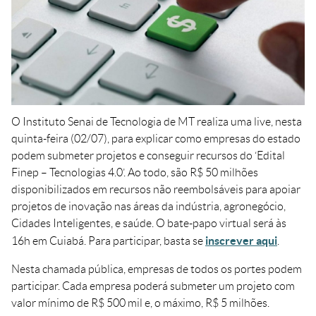
Crédito
Agenda
Trabalhe Conosco
Portal do Fornecedor
Ouvidoria FIEMT
Certidões
O Instituto Senai de Tecnologia de MT realiza uma live, nesta
Privacidade e Proteção
de Dados
quinta-feira (02/07), para explicar como empresas do estado
podem submeter projetos e conseguir recursos do ‘Edital
Balanços Financeiros
Finep – Tecnologias 4.0’. Ao todo, são R$ 50 milhões
Downloads
disponibilizados em recursos não reembolsáveis para apoiar
projetos de inovação nas áreas da indústria, agronegócio,
Cidades Inteligentes, e saúde. O bate-papo virtual será às
inscrever aqui
16h em Cuiabá. Para participar, basta se
.
Nesta chamada pública, empresas de todos os portes podem
participar. Cada empresa poderá submeter um projeto com
valor mínimo de R$ 500 mil e, o máximo, R$ 5 milhões.