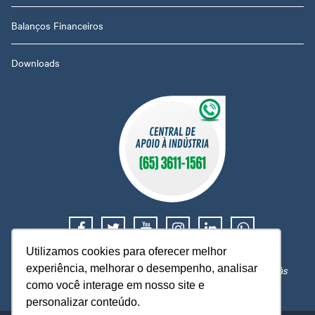
Balanços Financeiros
Downloads
Utilizamos cookies para oferecer melhor
Suporte e orientação trabalhista, tributária e financeira.
experiência, melhorar o desempenho, analisar
Atendimento de segunda a sexta, das 08h às 12h e 14h às
18h, exceto em feriados nacionais ou locais.
como você interage em nosso site e
personalizar conteúdo.