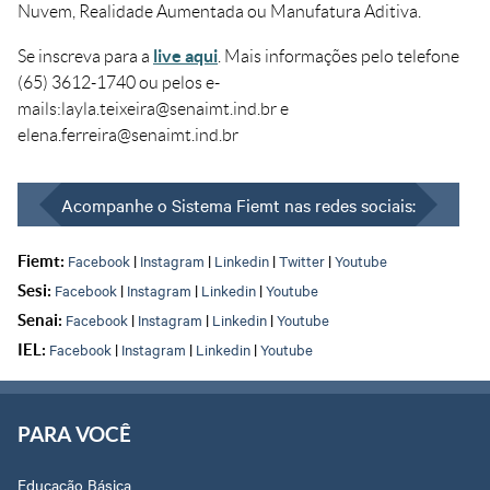
Nuvem, Realidade Aumentada ou Manufatura Aditiva.
live aqui
Se inscreva para a
. Mais informações pelo telefone
(65) 3612-1740 ou pelos e-
mails:layla.teixeira@senaimt.ind.br e
elena.ferreira@senaimt.ind.br
Acompanhe o Sistema Fiemt nas redes sociais:
Facebook
|
Instagram
|
Linkedin
|
Twitter
|
Youtube
Fiemt:
Facebook
|
Instagram
|
Linkedin
|
Youtube
Sesi:
Facebook
|
Instagram
|
Linkedin
|
Youtube
Senai:
Facebook
|
Instagram
|
Linkedin
|
Youtube
IEL:
PARA VOCÊ
Educação Básica