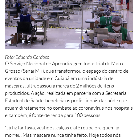
Crédito
Agenda
Trabalhe Conosco
Portal do Fornecedor
Ouvidoria FIEMT
Certidões
Privacidade e Proteção
Foto: Eduardo Cardoso
de Dados
O Serviço Nacional de Aprendizagem Industrial de Mato
Balanços Financeiros
Grosso (Senai MT), que transformou o espaço do centro de
eventos da unidade em Cuiabá em uma indústria de
Downloads
máscaras, ultrapassou a marca de 2 milhões de itens
produzidos. A ação, realizada em parceria com a Secretaria
Estadual de Saúde, beneficia os profissionais da saúde que
atuam diretamente no combate ao coronavírus nos hospitais
e, também, é fonte de renda para 100 pessoas.
“Já fiz fantasia, vestidos, calças e até roupa pra quem já
morreu. Mas máscara nunca tinha feito. Hoje todos nós