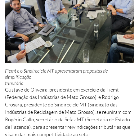
Crédito
Agenda
Trabalhe Conosco
Portal do Fornecedor
Ouvidoria FIEMT
Certidões
Privacidade e Proteção
de Dados
Balanços Financeiros
Fiemt e o Sindirecicle MT apresentaram propostas de
simplificação
Downloads
tributária
Gustavo de Oliveira, presidente em exercício da Fiemt
(Federação das Indústrias de Mato Grosso), e Rodrigo
Crosara, presidente do Sindirecicle MT (Sindicato das
Indústrias de Reciclagem de Mato Grosso), se reuniram com
Rogério Gallo, secretário da Sefaz MT (Secretaria de Estado
de Fazenda), para apresentar reivindicações tributárias que
visam dar mais competitividade ao setor.