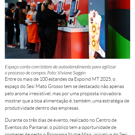
Crédito
Agenda
Trabalhe Conosco
Portal do Fornecedor
Ouvidoria FIEMT
Certidões
Privacidade e Proteção
de Dados
Espaço conta com totens de autoatendimento para agilizar
Balanços Financeiros
o processo de compra. Foto: Viviane Saggin
Downloads
Entre os mais de 100 estandes da Expoind MT 2025, o
espaço do Sesi Mato Grosso tem se destacado não apenas
pelo aroma irresistível, mas por uma proposta inovadora:
mostrar que a boa alimentação é, também, uma estratégia de
produtividade dentro das empresas.
Durante os três dias de evento, realizado no Centro de
Eventos do Pantanal, o público tem a oportunidade de
conhecer de perto o Programa Nutre Mais, iniciativa do Sesi