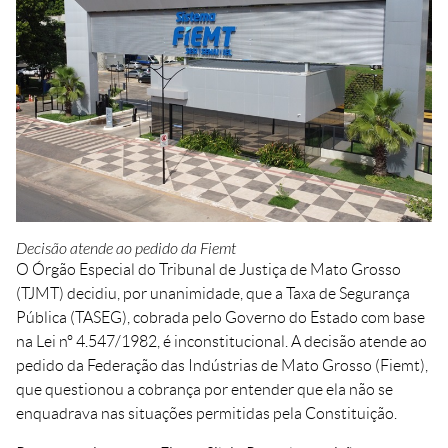
Crédito
Agenda
Trabalhe Conosco
Portal do Fornecedor
Ouvidoria FIEMT
Certidões
Privacidade e Proteção
de Dados
Balanços Financeiros
Decisão atende ao pedido da Fiemt
Downloads
O Órgão Especial do Tribunal de Justiça de Mato Grosso
(TJMT) decidiu, por unanimidade, que a Taxa de Segurança
Pública (TASEG), cobrada pelo Governo do Estado com base
na Lei nº 4.547/1982, é inconstitucional. A decisão atende ao
pedido da Federação das Indústrias de Mato Grosso (Fiemt),
que questionou a cobrança por entender que ela não se
enquadrava nas situações permitidas pela Constituição.