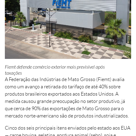
Crédito
Agenda
Trabalhe Conosco
Portal do Fornecedor
Ouvidoria FIEMT
Certidões
Privacidade e Proteção
de Dados
Fiemt defende comércio exterior mais previsível após
Balanços Financeiros
taxações
Downloads
A Federação das Indústrias de Mato Grosso (Fiemt) avalia
como um avanço a retirada do tarifaço de até 40% sobre
produtos brasileiros exportados aos Estados Unidos. A
medida causou grande preocupação no setor produtivo, já
que cerca de 90% das exportações de Mato Grosso para o
mercado norte-americano são de produtos industrializados.
Cinco dos seis principais itens enviados pelo estado aos EUA
— carne bovina, gelatina, gordura animal (sebo), soja e