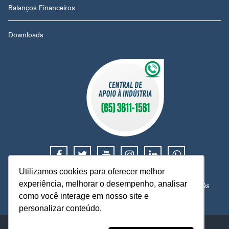
Balanços Financeiros
Downloads
Utilizamos cookies para oferecer melhor
Suporte e orientação trabalhista, tributária e financeira.
experiência, melhorar o desempenho, analisar
Atendimento de segunda a sexta, das 08h às 12h e 14h às
18h, exceto em feriados nacionais ou locais.
como você interage em nosso site e
personalizar conteúdo.
Sistema Federação das Indústrias no Estado de Mato Grosso