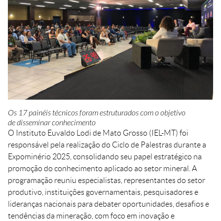
Crédito
Agenda
Trabalhe Conosco
Portal do Fornecedor
Ouvidoria FIEMT
Certidões
Privacidade e Proteção
de Dados
Balanços Financeiros
Os 17 painéis técnicos foram estruturados com o objetivo
de disseminar conhecimento
Downloads
O Instituto Euvaldo Lodi de Mato Grosso (IEL-MT) foi
responsável pela realização do Ciclo de Palestras durante a
Expominério 2025, consolidando seu papel estratégico na
promoção do conhecimento aplicado ao setor mineral. A
programação reuniu especialistas, representantes do setor
produtivo, instituições governamentais, pesquisadores e
lideranças nacionais para debater oportunidades, desafios e
tendências da mineração, com foco em inovação e