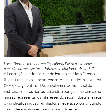
Crédito
Agenda
Trabalhe Conosco
Portal do Fornecedor
Ouvidoria FIEMT
Certidões
Privacidade e Proteção
de Dados
Balanços Financeiros
Downloads
Lucas Barros é formado em Engenharia Elétrica e assume
a missão de representar os interesses setor industrial de MT
A Federação das Indústrias do Estado de Mato Grosso
(Fiemt) tem novo superintendente a partir desta sexta-feira
(20.03). O gerente de Desenvolvimento Industrial da
instituição, Lucas Barros, ascende à posição que tem como
missão representar os interesses do setor industrial e seus
37 sindicatos industrias filiados à Federação, contribuindo
com o desenvolvimento econômico do estado.