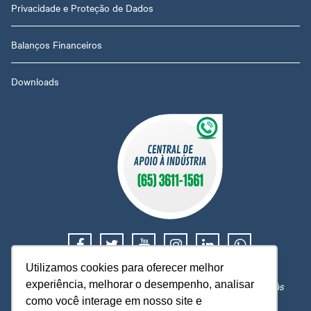
Privacidade e Proteção de Dados
Balanços Financeiros
Downloads
Utilizamos cookies para oferecer melhor
Suporte e orientação trabalhista, tributária e financeira.
experiência, melhorar o desempenho, analisar
Atendimento de segunda a sexta, das 08h às 12h e 14h às
18h, exceto em feriados nacionais ou locais.
como você interage em nosso site e