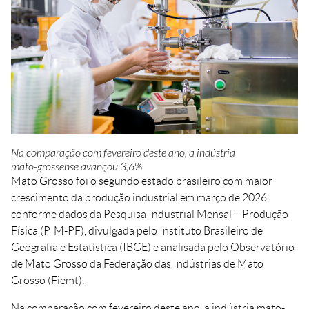
Crédito
Agenda
Trabalhe Conosco
Portal do Fornecedor
Ouvidoria FIEMT
Certidões
Privacidade e Proteção
de Dados
Na comparação com fevereiro deste ano, a indústria
Balanços Financeiros
mato-grossense avançou 3,6%
Downloads
Mato Grosso foi o segundo estado brasileiro com maior
crescimento da produção industrial em março de 2026,
conforme dados da Pesquisa Industrial Mensal – Produção
Física (PIM-PF), divulgada pelo Instituto Brasileiro de
Geografia e Estatística (IBGE) e analisada pelo Observatório
de Mato Grosso da Federação das Indústrias de Mato
Grosso (Fiemt).
Na comparação com fevereiro deste ano, a indústria mato-