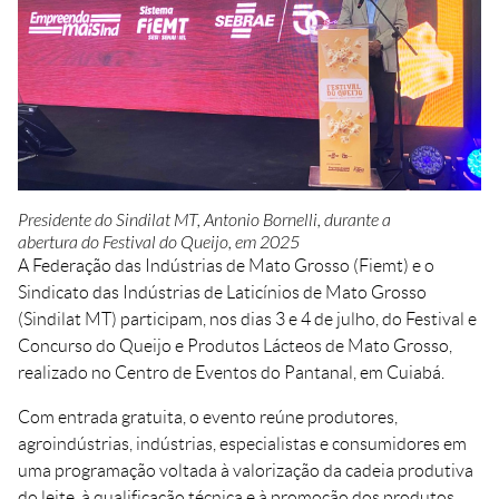
Crédito
Agenda
Trabalhe Conosco
Portal do Fornecedor
Ouvidoria FIEMT
Certidões
Privacidade e Proteção
de Dados
Presidente do Sindilat MT, Antonio Bornelli, durante a
abertura do Festival do Queijo, em 2025
Balanços Financeiros
A Federação das Indústrias de Mato Grosso (Fiemt) e o
Downloads
Sindicato das Indústrias de Laticínios de Mato Grosso
(Sindilat MT) participam, nos dias 3 e 4 de julho, do Festival e
Concurso do Queijo e Produtos Lácteos de Mato Grosso,
realizado no Centro de Eventos do Pantanal, em Cuiabá.
Com entrada gratuita, o evento reúne produtores,
agroindústrias, indústrias, especialistas e consumidores em
uma programação voltada à valorização da cadeia produtiva
do leite, à qualificação técnica e à promoção dos produtos