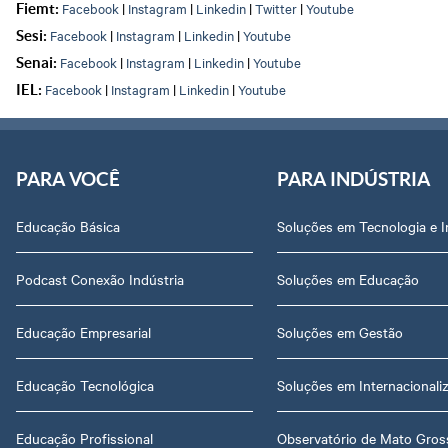
Facebook
|
Instagram
|
Linkedin
|
Twitter
|
Youtube
Fiemt:
Facebook
|
Instagram
|
Linkedin
|
Youtube
Sesi:
Facebook
|
Instagram
|
Linkedin
|
Youtube
Senai:
Facebook
|
Instagram
|
Linkedin
|
Youtube
IEL:
PARA VOCÊ
PARA INDÚSTRIA
Educação Básica
Soluções em Tecnologia e 
Podcast Conexão Indústria
Soluções em Educação
Educação Empresarial
Soluções em Gestão
Educação Tecnológica
Soluções em Internacionali
Educação Profissional
Observatório de Mato Gros