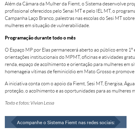
Além da Câmara da Mulher da Fiemt, o Sistema desenvolve prog
profissional oferecidos pelo Senai MT e pelo IEL MT, o progra
Campanha Laço Branco, palestras nas escolas do Sesi MT sobre 
mulheres em situação de vulnerabilidade.
Programação durante todo o mês
O Espaço MP por Elas permanecerá aberto ao público entre 1º e
orientações institucionais do MPMT, oficinas e atividades gra
renda, espaço de acolhimento e orientação para mulheres em si
homenageia vítimas de feminicídio em Mato Grosso e promove a 
A iniciativa conta com o apoio da Fiemt, Sesi MT, Energisa, Águ
proteção, o acolhimento e as oportunidades para as mulheres 
Texto e fotos: Vívian Lessa
Acompanhe o Sistema Fiemt nas redes sociais: