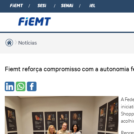
Notícias
Fiemt reforça compromisso com a autonomia f
A Fede
inicia
Shoppi
acolhi
Repres