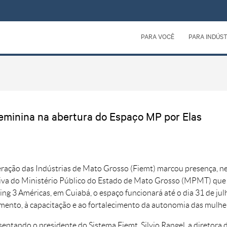
PARA VOCÊ
PARA INDÚST
eminina na abertura do Espaço MP por Elas
ração das Indústrias de Mato Grosso (Fiemt) marcou presença, nest
tiva do Ministério Público do Estado de Mato Grosso (MPMT) que 
ng 3 Américas, em Cuiabá, o espaço funcionará até o dia 31 de ju
mento, à capacitação e ao fortalecimento da autonomia das mulhe
entando o presidente do Sistema Fiemt, Silvio Rangel, a diretora 