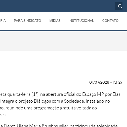
RIA
PARA SINDICATO
MIDIAS
INSTITUCIONAL
CONTATO
01/07/2026 - 15h27
a quarta-feira (1º), na abertura oficial do Espaço MP por Elas,
integra o projeto Diálogos com a Sociedade. Instalado no
lho, reunindo uma programação gratuita voltada ao
res.
da Fiemt, Ulana Maria Bruehmueller, participou da solenidade