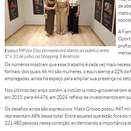
de abe
mato-g
coorde
A Fiem
Oportu
profis
E
spaço MP por Elas permanecerá aberto ao público entre
mercad
1º e 31 de julho, no Shopping 3 Américas
Os números mostram que esse trabalho é cada vez mais necess
formais, dos quais 44 mil são mulheres, o equivalente a 22% da
empregadas, ainda há espaço para ampliar sua presença no setor
Nos últimos dez anos, porém, a indústria mato-grossense tem
em 2015, para 44.476, em 2024, reflexo de investimentos em qua
Os desafios ainda são expressivos. Mato Grosso possui 947 mil 
representam 68% desse total. Entre aqueles que estão fora do 
221.480 pessoas nessa condição, evidenciando a importância d