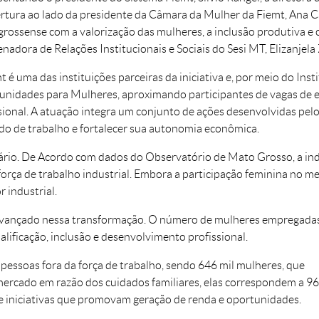
rtura ao lado da presidente da Câmara da Mulher da Fiemt, Ana C
rossense com a valorização das mulheres, a inclusão produtiva e 
nadora de Relações Institucionais e Sociais do Sesi MT, Elizanjela 
t é uma das instituições parceiras da iniciativa e, por meio do Ins
nidades para Mulheres, aproximando participantes de vagas de e
sional. A atuação integra um conjunto de ações desenvolvidas pelo
o de trabalho e fortalecer sua autonomia econômica.
ário. De Acordo com dados do Observatório de Mato Grosso, a ind
 força de trabalho industrial. Embora a participação feminina no 
 industrial.
 avançado nessa transformação. O número de mulheres empregadas
lificação, inclusão e desenvolvimento profissional.
pessoas fora da força de trabalho, sendo 646 mil mulheres, que
mercado em razão dos cuidados familiares, elas correspondem a 9
e iniciativas que promovam geração de renda e oportunidades.