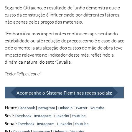
Segundo Ottaiano, o resultado de junho demonstra que o
custo da construção é influenciado por diferentes fatores,
não apenas pelos preços dos materiais.
“Embora insumos importantes continuem apresentando
estabilidade ou até redução de preços, como é o caso do aço
e do cimento, a atualização dos custos de mão de obra teve
impacto relevante no indicador deste mês, refletindo a
dinâmica natural do setor”, avalia.
Texto: Felipe Leonel
Acompanhe o Sistema Fiemt nas redes sociais:
Facebook
|
Instagram
|
Linkedin
|
Twitter
|
Youtube
Fiemt:
Facebook
|
Instagram
|
Linkedin
|
Youtube
Sesi:
Facebook
|
Instagram
|
Linkedin
|
Youtube
Senai:
Facebook
|
Instagram
|
Linkedin
|
Youtube
IEL: