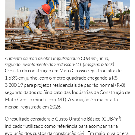
Crédito
Agenda
Trabalhe Conosco
Portal do Fornecedor
Ouvidoria FIEMT
Certidões
Privacidade e Proteção
Aumento da mão de obra impulsionou o CUB em junho,
de Dados
segundo levantamento do Sinduscon-MT (Imagem: iStock)
Balanços Financeiros
O custo da construção em Mato Grosso registrou alta de
Downloads
1,63% em junho, com o metro quadrado chegando a R$
3.200,19 para projetos residenciais de padrão normal (R-8),
segundo dados do Sindicato das Indústrias da Construção de
Mato Grosso (Sinduscon-MT). A variação é a maior alta
mensal registrada em 2026.
O resultado considera o Custo Unitário Básico (CUB/m²),
indicador utilizado como referência para acompanhar a
evolução dos custos da construção civil. Em maio, o valor era