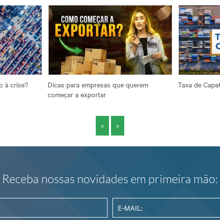
o à crise?
Dicas para empresas que querem
Taxa de Capat
começar a exportar
<
>
Receba nossas novidades em primeira mão: