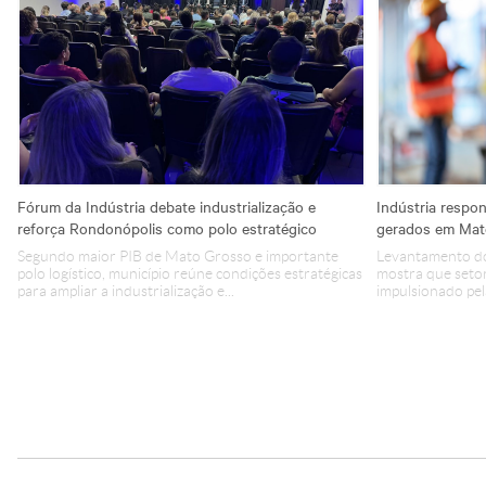
Fórum da Indústria debate industrialização e
Indústria respo
reforça Rondonópolis como polo estratégico
gerados em Mat
Segundo maior PIB de Mato Grosso e importante
Levantamento d
polo logístico, município reúne condições estratégicas
mostra que setor
para ampliar a industrialização e...
impulsionado pela