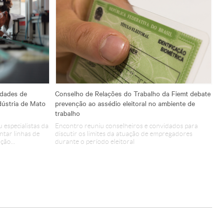
idades de
Conselho de Relações do Trabalho da Fiemt debate
dústria de Mato
prevenção ao assédio eleitoral no ambiente de
trabalho
 especialistas da
Encontro reuniu conselheiros e convidados para
tar linhas de
discutir os limites da atuação de empregadores
e
ção...
durante o período eleitoral