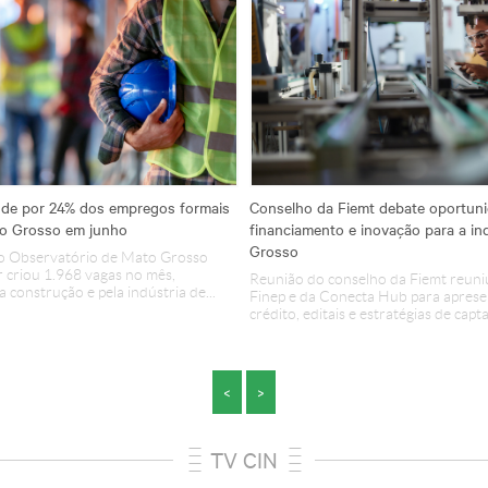
nde por 24% dos empregos formais
Conselho da Fiemt debate oportun
o Grosso em junho
financiamento e inovação para a in
Grosso
o Observatório de Mato Grosso
 criou 1.968 vagas no mês,
Reunião do conselho da Fiemt reuniu
 construção e pela indústria de...
Finep e da Conecta Hub para apresen
crédito, editais e estratégias de capta
<
>
TV CIN