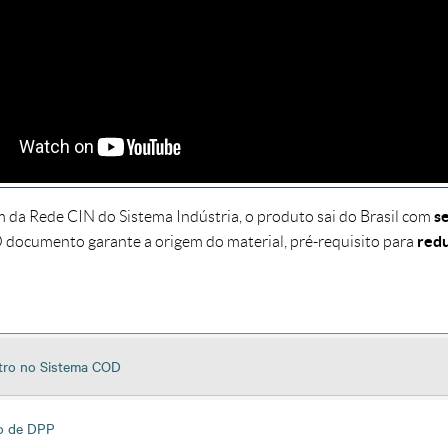
s
m da Rede CIN do Sistema Indústria, o produto sai do Brasil com
red
O documento garante a origem do material, pré-requisito para
tro no Sistema COD
o de DPP