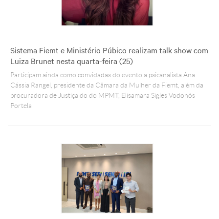
Sistema Fiemt e Ministério Púbico realizam talk show com
Luiza Brunet nesta quarta-feira (25)
Participam ainda como convidadas do evento a psicanalista Ana
Cássia Rangel, presidente da Câmara da Mulher da Fiemt, além da
procuradora de Justiça do do MPMT, Elisamara Sigles Vodonós
Portela