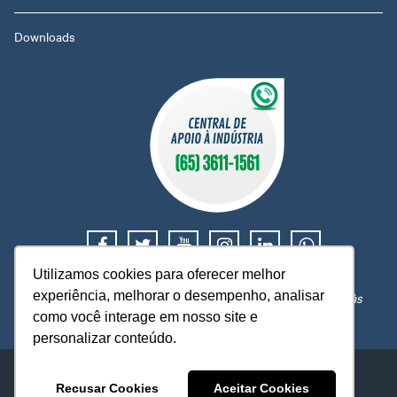
Downloads
Utilizamos cookies para oferecer melhor
Suporte e orientação trabalhista, tributária e financeira.
experiência, melhorar o desempenho, analisar
Atendimento de segunda a sexta, das 08h às 12h e 14h às
18h, exceto em feriados nacionais ou locais.
como você interage em nosso site e
personalizar conteúdo.
Sistema Federação das Indústrias no Estado de Mato Grosso
Avenida Historiador Rubens de Mendonça, 4.193 - Centro Político
Recusar Cookies
Aceitar Cookies