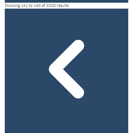
Showing
141
to
160
of
2520
results