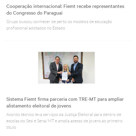
Cooperação internacional: Fiemt recebe representantes
do Congresso do Paraguai
Grupo buscou conhecer de perto os modelos de educação
profissional adotados no Estado
Sistema Fiemt firma parceria com TRE-MT para ampliar
alistamento eleitoral de jovens
Acordo técnico leva serviços da Justiça Eleitoral para dentro de
escolas do Sesi e Senai MT e amplia acesso de jovens ao primeiro
título