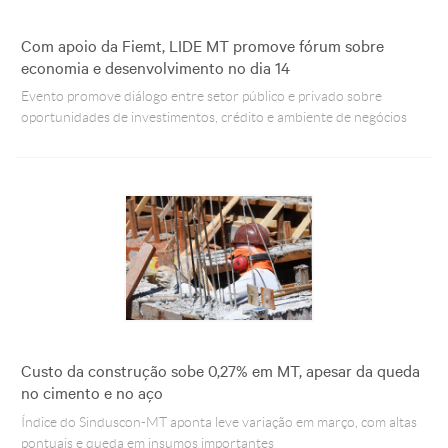
Crédito
Agenda
Com apoio da Fiemt, LIDE MT promove fórum sobre
Trabalhe Conosco
economia e desenvolvimento no dia 14
Portal do Fornecedor
Evento promove diálogo entre setor público e privado sobre
Ouvidoria FIEMT
oportunidades de investimentos, crédito e ambiente de negócios
Certidões
Privacidade e Proteção
de Dados
Balanços Financeiros
Downloads
Custo da construção sobe 0,27% em MT, apesar da queda
no cimento e no aço
Índice do Sinduscon-MT aponta leve variação em março, com altas
pontuais e queda em insumos importantes